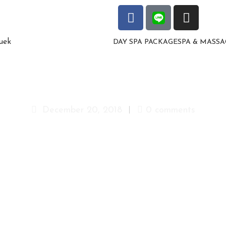
DAY SPA PACKAGE
SPA & MASSA
bg-pattern
December 20, 2018
0 comments