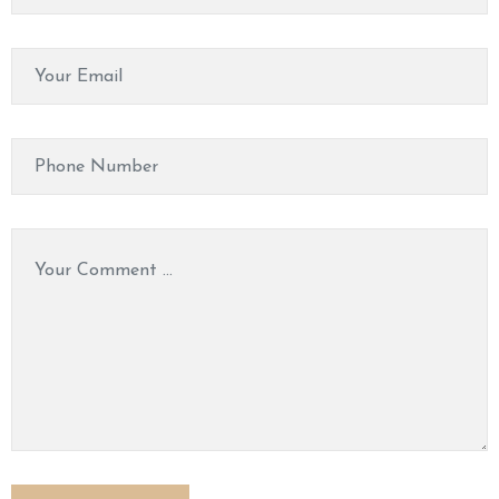
P
A
&
M
A
S
S
A
G
E
V
I
D
E
O
C