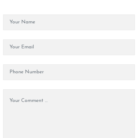
P
A
&
M
A
S
S
A
G
E
V
I
D
E
O
C