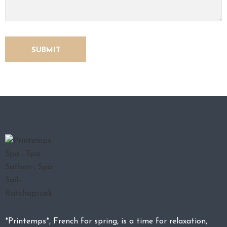
O
N
T
A
C
T
U
S
*Printemps*, French for spring, is a time for relaxation,