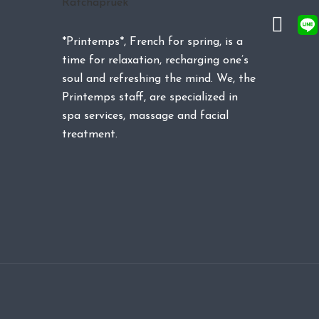
*Printemps*, French for spring, is a
time for relaxation, recharging one’s
soul and refreshing the mind. We, the
Printemps staff, are specialized in
spa services, massage and facial
treatment.