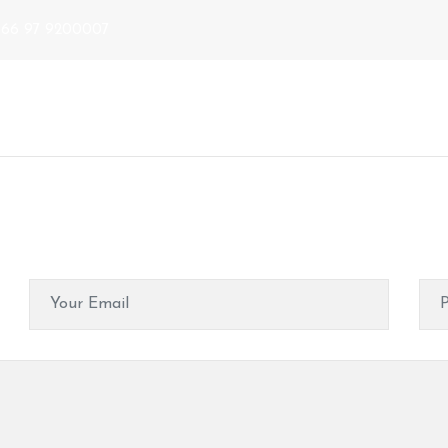
+66 97 9200007
DAY SPA PACKAGE
SP