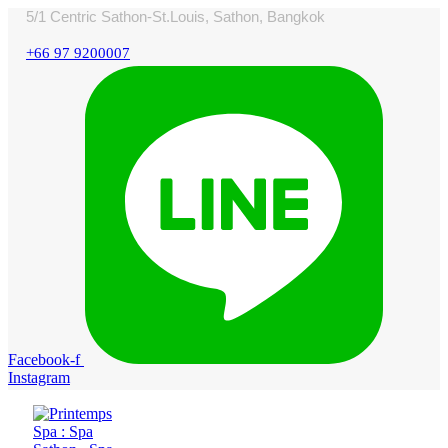
5/1 Centric Sathon-St.Louis, Sathon, Bangkok
+66 97 9200007
Facebook-f
Instagram