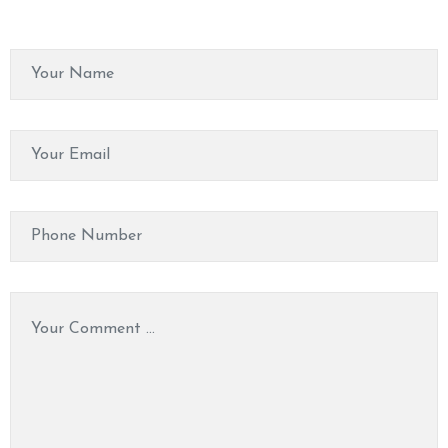
O
N
T
A
C
T
U
S