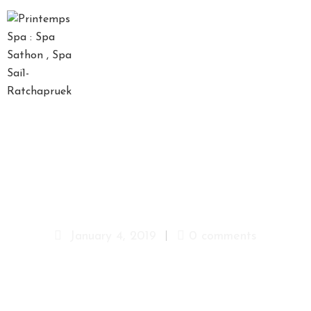
D
A
Y
S
P
A
P
A
hp-1-menu-icon-4
C
K
A
January 4, 2019
0 comments
G
E
S