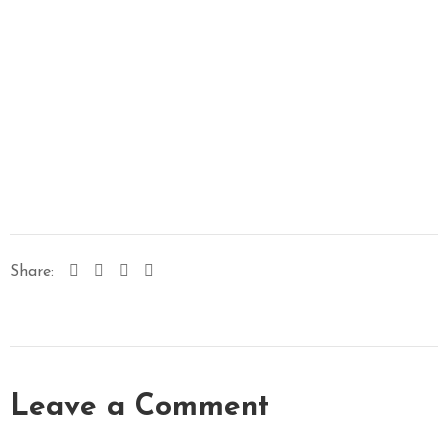
P
A
&
M
A
S
S
A
G
E
Share:
V
I
D
E
O
Leave a Comment
C