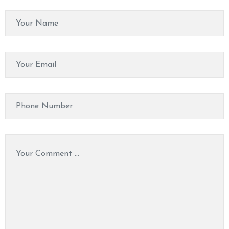
O
N
T
A
C
T
U
S