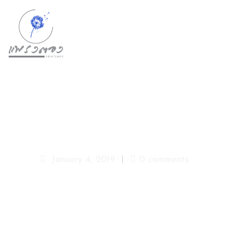
D
A
Y
S
P
A
P
hp-3-categories-shape-4
A
C
January 4, 2019
0 comments
K
A
G
E
S