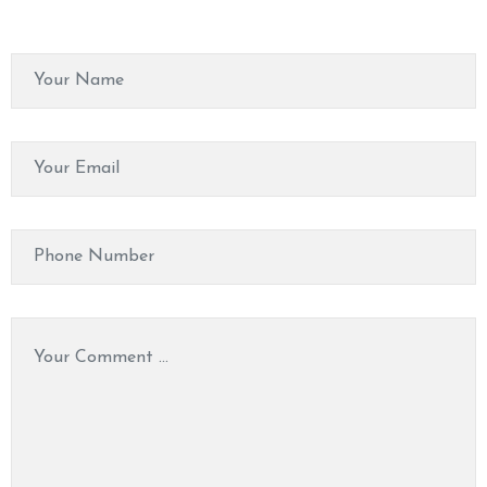
O
N
T
A
C
T
U
S