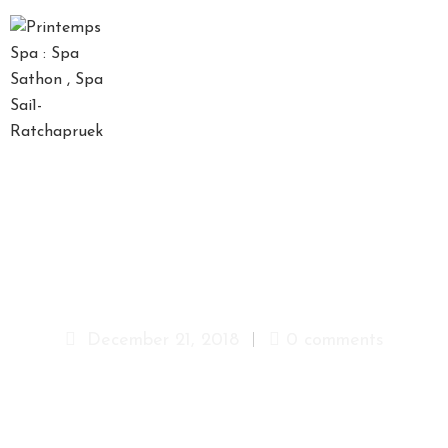
D
A
Y
S
P
A
P
A
menu-lunch-icon-2
C
K
A
December 21, 2018
0 comments
G
E
S