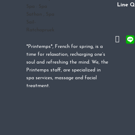
Line 
*Printemps*, French for spring, is a
time for relaxation, recharging one’s
soul and refreshing the mind. We, the
Printemps staff, are specialized in
spa services, massage and facial
treatment.