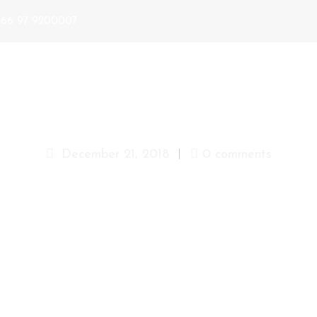
+66 97 9200007
menu-v1-icon-1
DAY SPA PACKAGE
SP
December 21, 2018
0 comments