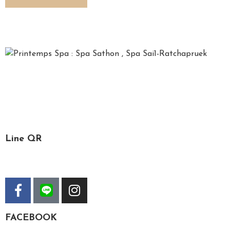
*Printemps*, French for spring, is a time for relaxation,
recharging one’s soul and refreshing the mind. We, the
Printemps staff, are specialized in spa services, massage
and facial treatment.
Line QR
FACEBOOK