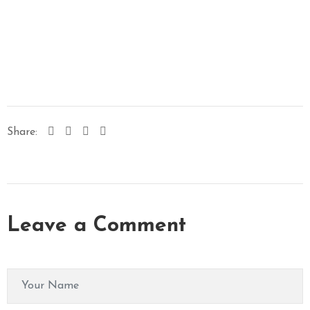
M
A
S
S
A
G
E
V
Share:
I
D
E
O
C
Leave a Comment
O
N
T
A
C
T