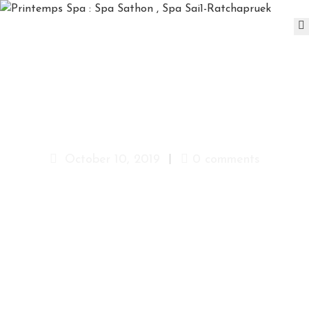
D
A
Y
S
Printemps Spa
P
A
P
October 10, 2019
0 comments
A
C
K
A
G
E
S
P
A
&