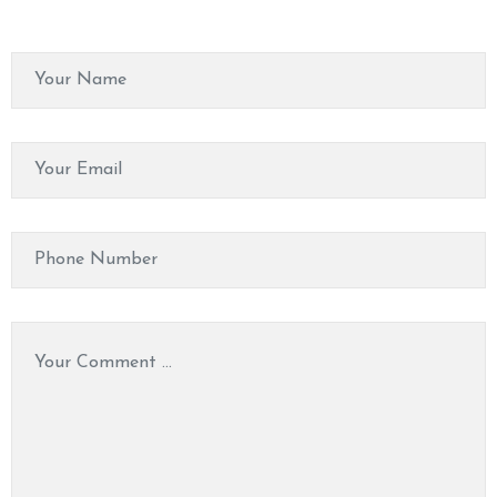
P
A
&
M
A
S
S
A
G
E
V
I
D
E
O
C