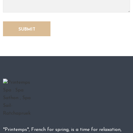
O
N
T
A
C
T
U
S
*Printemps*, French for spring, is a time for relaxation,