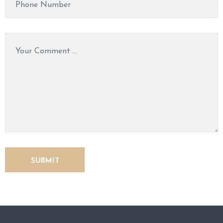
O
N
T
A
C
T
U
S