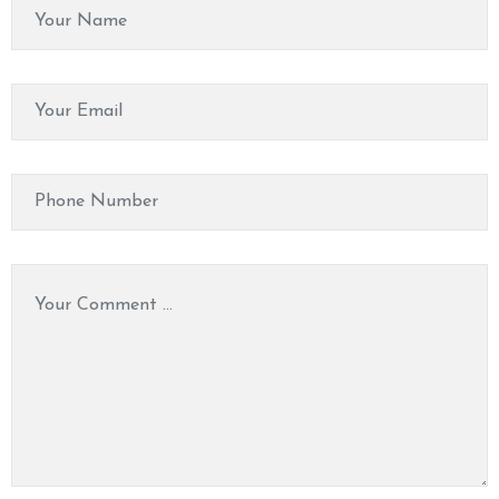
M
A
S
S
A
G
E
V
I
D
E
O
C
O
N
T
A
C
T