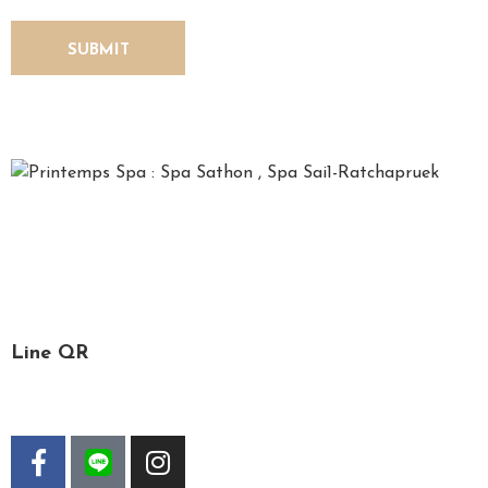
U
S
*Printemps*, French for spring, is a time for relaxation,
recharging one’s soul and refreshing the mind. We, the
Printemps staff, are specialized in spa services, massage
and facial treatment.
Line QR