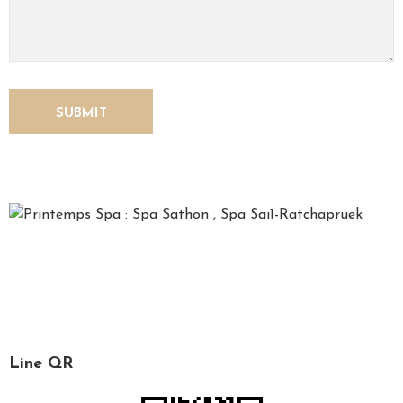
O
N
T
A
C
T
U
S
*Printemps*, French for spring, is a time for relaxation,
recharging one’s soul and refreshing the mind. We, the
Printemps staff, are specialized in spa services, massage
and facial treatment.
Line QR