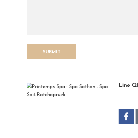
Line Q
*Printemps*, French for spring, is a
time for relaxation, recharging one’s
soul and refreshing the mind. We, the
Printemps staff, are specialized in