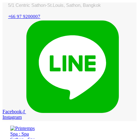
5/1 Centric Sathon-St.Louis, Sathon, Bangkok
+66 97 9200007
Facebook-f
Instagram