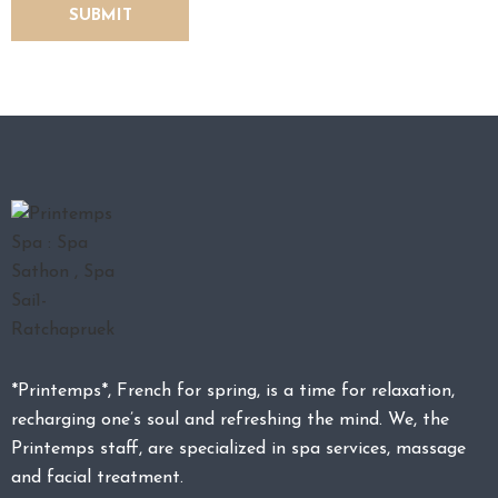
O
N
T
A
C
T
U
S
*Printemps*, French for spring, is a time for relaxation,
recharging one’s soul and refreshing the mind. We, the
Printemps staff, are specialized in spa services, massage
and facial treatment.