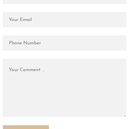
P
A
&
M
A
S
S
A
G
E
V
I
D
E
O
C