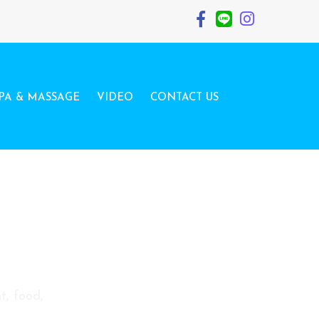
PA & MASSAGE
VIDEO
CONTACT US
t, food,