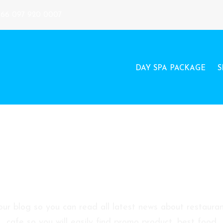
+66 097 920 0007
DAY SPA PACKAGE
S
Blog Sidebar
 our blog so you can read all latest news about restauran
cafe so you will easily find promo product, best food