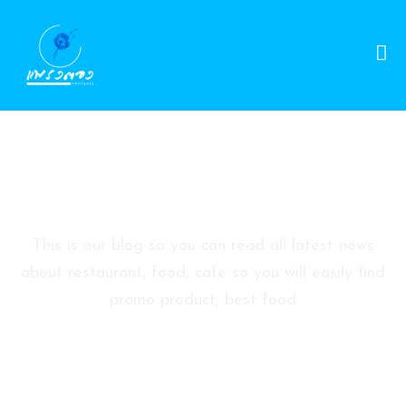
D
A
Y
S
P
Blog Sidebar
A
P
A
This is our blog so you can read all latest news
C
about restaurant, food, cafe so you will easily find
K
promo product, best food
A
G
E
S