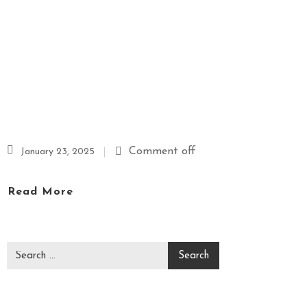
P
A
&
M
A
S
S
A
G
Comment off
January 23, 2025
E
Read More
V
I
D
E
O
C